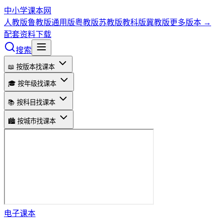
中小学课本网
人教版
鲁教版
通用版
粤教版
苏教版
教科版
冀教版
更多版本 →
配套资料下载
搜索
📖 按版本找课本
🎓 按年级找课本
📚 按科目找课本
🏙️ 按城市找课本
电子课本