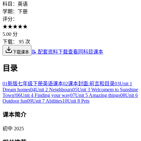
科目：
英语
学期：
下册
评分：
★
★
★
★
★
5.00
分
下载：
95 次
📝 配套资料下载
查看同科目课本
下载课本
目录
01
新版七年级下册英语课本
02
课本封面:前言和目录
03
Unit 1
Dream homes
04
Unit 2 Neighbours
05
Unit 3 Welcomem to Sunshine
Town!
06
Unit 4 Finding your way
07
Unit 5 Amazing things
08
Unit 6
Outdoor fun
09
Unit 7 Abilities
10
Unit 8 Pets
课本简介
初中 2025