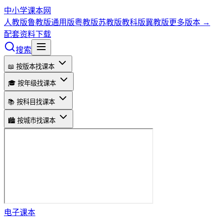
中小学课本网
人教版
鲁教版
通用版
粤教版
苏教版
教科版
冀教版
更多版本 →
配套资料下载
搜索
📖 按版本找课本
🎓 按年级找课本
📚 按科目找课本
🏙️ 按城市找课本
电子课本