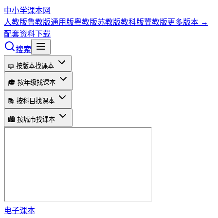
中小学课本网
人教版
鲁教版
通用版
粤教版
苏教版
教科版
冀教版
更多版本 →
配套资料下载
搜索
📖 按版本找课本
🎓 按年级找课本
📚 按科目找课本
🏙️ 按城市找课本
电子课本