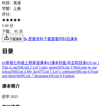
科目：
英语
学期：
上册
评分：
★
★
★
★
★
5.00
分
下载：
95 次
📝 配套资料下载
查看同科目课本
下载课本
目录
01
新版七年级上册英语课本
02
课本封面:前言和目录
03
Unit 1
This is me!
04
Unit 2 Let"s play sports!
05
Unit 3 Welcome to our
school!
06
Unit 4 My day
07
Unit 5 Let"s celebrate!
08
Unit 6 Food
and lifestyle
09
Unit 7 Shopping
10
Unit 8 Fashion
课本简介
初中 2025