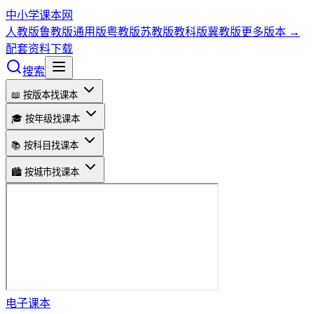
中小学课本网
人教版
鲁教版
通用版
粤教版
苏教版
教科版
冀教版
更多版本 →
配套资料下载
搜索
📖 按版本找课本
🎓 按年级找课本
📚 按科目找课本
🏙️ 按城市找课本
电子课本