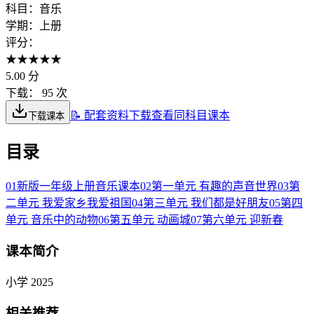
科目：
音乐
学期：
上册
评分：
★
★
★
★
★
5.00
分
下载：
95 次
📝 配套资料下载
查看同科目课本
下载课本
目录
01
新版一年级上册音乐课本
02
第一单元 有趣的声音世界
03
第
二单元 我爱家乡我爱祖国
04
第三单元 我们都是好朋友
05
第四
单元 音乐中的动物
06
第五单元 动画城
07
第六单元 迎新春
课本简介
小学 2025
相关推荐