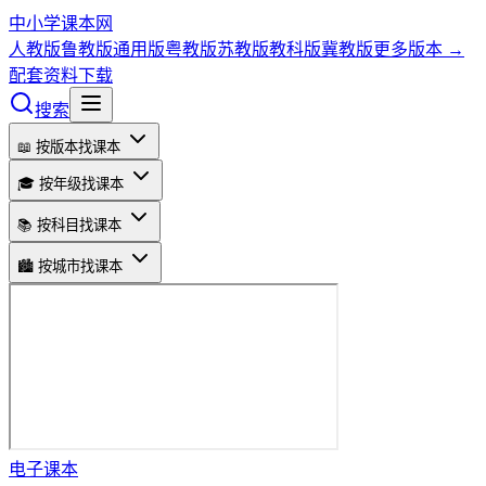
中小学课本网
人教版
鲁教版
通用版
粤教版
苏教版
教科版
冀教版
更多版本 →
配套资料下载
搜索
📖 按版本找课本
🎓 按年级找课本
📚 按科目找课本
🏙️ 按城市找课本
电子课本