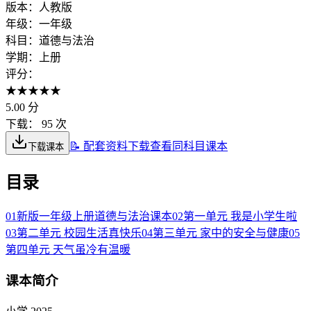
版本：
人教版
年级：
一年级
科目：
道德与法治
学期：
上册
评分：
★
★
★
★
★
5.00
分
下载：
95 次
📝 配套资料下载
查看同科目课本
下载课本
目录
01
新版一年级上册道德与法治课本
02
第一单元 我是小学生啦
03
第二单元 校园生活真快乐
04
第三单元 家中的安全与健康
05
第四单元 天气虽冷有温暖
课本简介