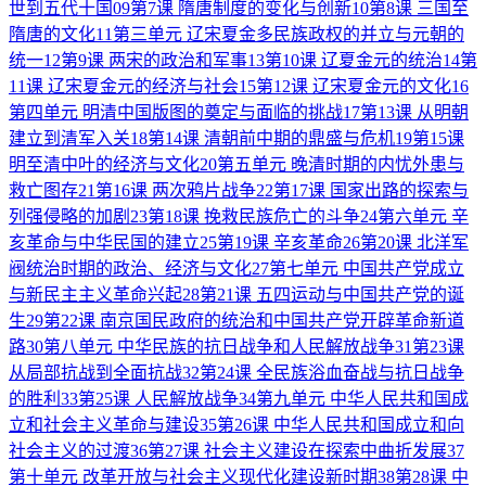
世到五代十国
09
第7课 隋唐制度的变化与创新
10
第8课 三国至
隋唐的文化
11
第三单元 辽宋夏金多民族政权的并立与元朝的
统一
12
第9课 两宋的政治和军事
13
第10课 辽夏金元的统治
14
第
11课 辽宋夏金元的经济与社会
15
第12课 辽宋夏金元的文化
16
第四单元 明清中国版图的奠定与面临的挑战
17
第13课 从明朝
建立到清军入关
18
第14课 清朝前中期的鼎盛与危机
19
第15课
明至清中叶的经济与文化
20
第五单元 晚清时期的内忧外患与
救亡图存
21
第16课 两次鸦片战争
22
第17课 国家出路的探索与
列强侵略的加剧
23
第18课 挽救民族危亡的斗争
24
第六单元 辛
亥革命与中华民国的建立
25
第19课 辛亥革命
26
第20课 北洋军
阀统治时期的政治、经济与文化
27
第七单元 中国共产党成立
与新民主主义革命兴起
28
第21课 五四运动与中国共产党的诞
生
29
第22课 南京国民政府的统治和中国共产党开辟革命新道
路
30
第八单元 中华民族的抗日战争和人民解放战争
31
第23课
从局部抗战到全面抗战
32
第24课 全民族浴血奋战与抗日战争
的胜利
33
第25课 人民解放战争
34
第九单元 中华人民共和国成
立和社会主义革命与建设
35
第26课 中华人民共和国成立和向
社会主义的过渡
36
第27课 社会主义建设在探索中曲折发展
37
第十单元 改革开放与社会主义现代化建设新时期
38
第28课 中