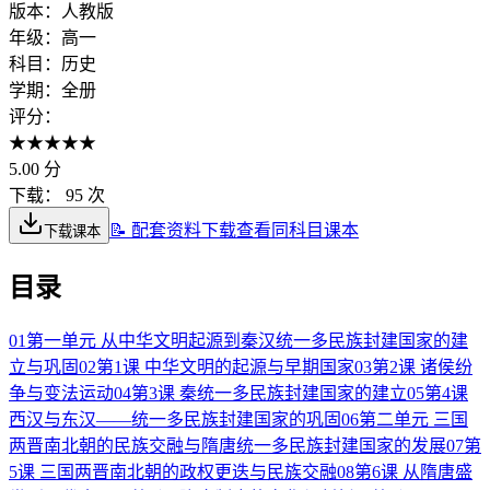
版本：
人教版
年级：
高一
科目：
历史
学期：
全册
评分：
★
★
★
★
★
5.00
分
下载：
95 次
📝 配套资料下载
查看同科目课本
下载课本
目录
01
第一单元 从中华文明起源到秦汉统一多民族封建国家的建
立与巩固
02
第1课 中华文明的起源与早期国家
03
第2课 诸侯纷
争与变法运动
04
第3课 秦统一多民族封建国家的建立
05
第4课
西汉与东汉——统一多民族封建国家的巩固
06
第二单元 三国
两晋南北朝的民族交融与隋唐统一多民族封建国家的发展
07
第
5课 三国两晋南北朝的政权更迭与民族交融
08
第6课 从隋唐盛