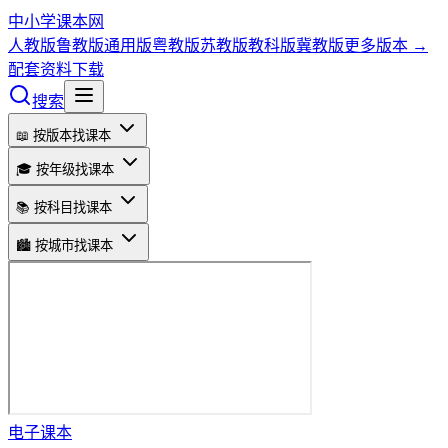
中小学课本网
人教版
鲁教版
通用版
粤教版
苏教版
教科版
冀教版
更多版本 →
配套资料下载
搜索
📖 按版本找课本
🎓 按年级找课本
📚 按科目找课本
🏙️ 按城市找课本
电子课本