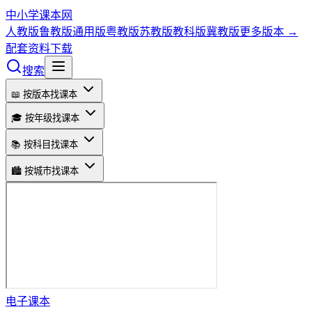
中小学课本网
人教版
鲁教版
通用版
粤教版
苏教版
教科版
冀教版
更多版本 →
配套资料下载
搜索
📖 按版本找课本
🎓 按年级找课本
📚 按科目找课本
🏙️ 按城市找课本
电子课本