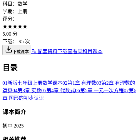
科目：
数学
学期：
上册
评分：
★
★
★
★
★
5.00
分
下载：
95 次
📝 配套资料下载
查看同科目课本
下载课本
目录
01
新版七年级上册数学课本
02
第1章 有理数
03
第2章 有理数的
运算
04
第3章 实数
05
第4章 代数式
06
第5章 一元一次方程
07
第6
章 图形的初步认识
课本简介
初中 2025
相关推荐