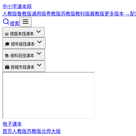
中小学课本网
人教版
鲁教版
通用版
粤教版
苏教版
教科版
冀教版
更多版本 →
配
搜索
📖 按版本找课本
🎓 按年级找课本
📚 按科目找课本
🏙️ 按城市找课本
电子课本
首页
人教版
苏教版
北师大版