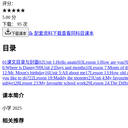
评分：
★
★
★
★
★
5.00
分
下载：
95 次
📝 配套资料下载
查看同科目课本
下载课本
目录
01
课文目录与封面
02
Unit 1:Hello again!
03
Lesson 1:How are you?
6:Where is Danny?
09
Unit 2:Days and months
10
Lesson 7:Monts of t
12:Mr. Moon's birthday
16
Unit 3:All about me
17
Lesson 13:How old 
you like to do?
22
Lesson 18:Maddy the monster
23
Unit 4:My favourit
subject
28
Lesson 23:My favourite school work
29
Lesson 24:The Diff
课本简介
小学 2025
相关推荐