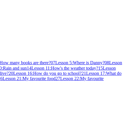
:How many books are there?
07
Lesson 5:Where is Danny?
08
Lesson
0:Rain and sun
14
Lesson 11:How's the weather today?
15
Lesson
live?
20
Lesson 16:How do you go to school?
21
Lesson 17:What do
26
Lesson 21:My favourite food
27
Lesson 22:My favourite