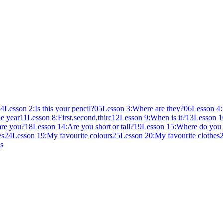
04
Lesson 2:Is this your pencil?
05
Lesson 3:Where are they?
06
Lesson 4
he year
11
Lesson 8:First,second,third
12
Lesson 9:When is it?
13
Lesson 1
are you?
18
Lesson 14:Are you short or tall?
19
Lesson 15:Where do you 
es
24
Lesson 19:My favourite colours
25
Lesson 20:My favourite clothes
os