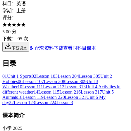
科目：
英语
学期：
上册
评分：
★
★
★
★
★
5.00
分
下载：
95 次
📝 配套资料下载
查看同科目课本
下载课本
目录
01
Unit 1 Sports
02
Lesson 1
03
Lesson 2
04
Lesson 3
05
Unit 2
Hobbies
06
Lesson 1
07
Lesson 2
08
Lesson 3
09
Unit 3
Weather
10
Lesson 1
11
Lesson 2
12
Lesson 3
13
Unit 4 Activities in
different weather
14
Lesson 1
15
Lesson 2
16
Lesson 3
17
Unit 5
Animals
18
Lesson 1
19
Lesson 2
20
Lesson 3
21
Unit 6 My
day
22
Lesson 1
23
Lesson 2
24
Lesson 3
课本简介
小学 2025