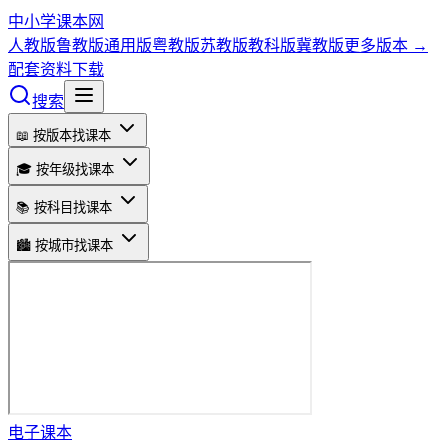
中小学课本网
人教版
鲁教版
通用版
粤教版
苏教版
教科版
冀教版
更多版本 →
配套资料下载
搜索
📖 按版本找课本
🎓 按年级找课本
📚 按科目找课本
🏙️ 按城市找课本
电子课本