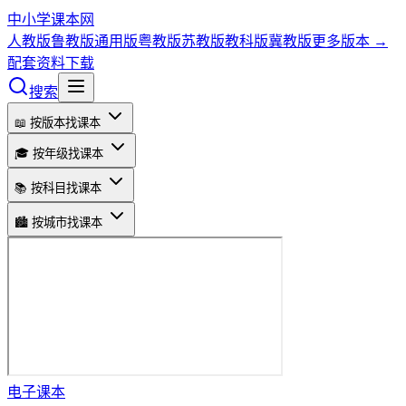
中小学课本网
人教版
鲁教版
通用版
粤教版
苏教版
教科版
冀教版
更多版本 →
配套资料下载
搜索
📖 按版本找课本
🎓 按年级找课本
📚 按科目找课本
🏙️ 按城市找课本
电子课本