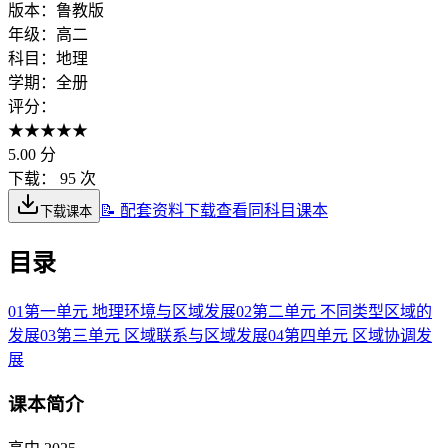
版本：
鲁教版
年级：
高二
科目：
地理
学期：
全册
评分：
★
★
★
★
★
5.00
分
下载：
95 次
📝 配套资料下载
查看同科目课本
下载课本
目录
01
第一单元 地理环境与区域发展
02
第二单元 不同类型区域的
发展
03
第三单元 区域联系与区域发展
04
第四单元 区域协调发
展
课本简介