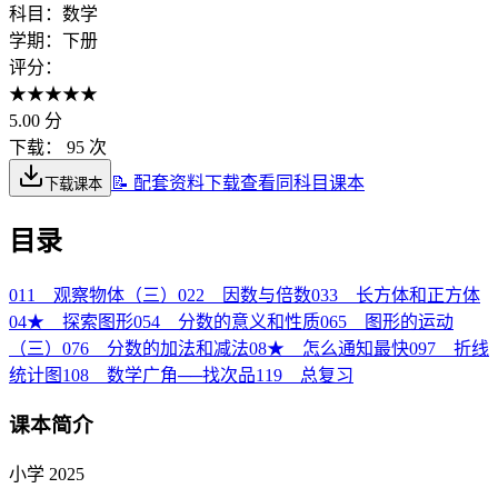
科目：
数学
学期：
下册
评分：
★
★
★
★
★
5.00
分
下载：
95 次
📝 配套资料下载
查看同科目课本
下载课本
目录
01
1 观察物体（三）
02
2 因数与倍数
03
3 长方体和正方体
04
★ 探索图形
05
4 分数的意义和性质
06
5 图形的运动
（三）
07
6 分数的加法和减法
08
★ 怎么通知最快
09
7 折线
统计图
10
8 数学广角──找次品
11
9 总复习
课本简介
小学 2025