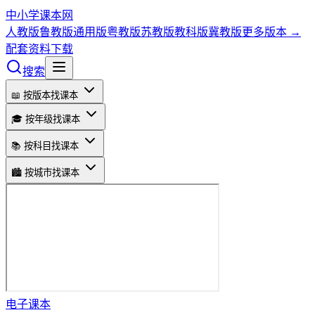
中小学课本网
人教版
鲁教版
通用版
粤教版
苏教版
教科版
冀教版
更多版本 →
配套资料下载
搜索
📖 按版本找课本
🎓 按年级找课本
📚 按科目找课本
🏙️ 按城市找课本
电子课本