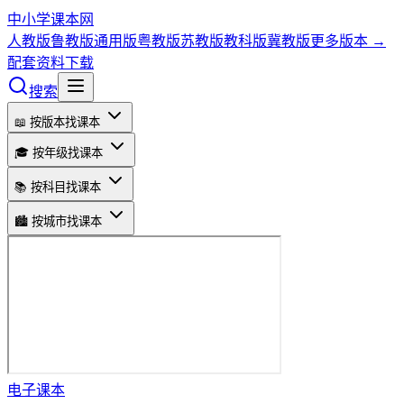
中小学课本网
人教版
鲁教版
通用版
粤教版
苏教版
教科版
冀教版
更多版本 →
配套资料下载
搜索
📖 按版本找课本
🎓 按年级找课本
📚 按科目找课本
🏙️ 按城市找课本
电子课本