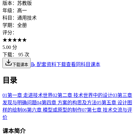
版本：
苏教版
年级：
高一
科目：
通用技术
学期：
全册
评分：
★
★
★
★
★
5.00
分
下载：
95 次
📝 配套资料下载
查看同科目课本
下载课本
目录
01
第一章 走进技术世界
02
第二章 技术世界中的设计
03
第三章
发现与明确问题
04
第四章 方案的构思及方法
05
第五章 设计图
样的绘制
06
第六章 模型或原型的制作
07
第七章 技术交流与评
价
课本简介