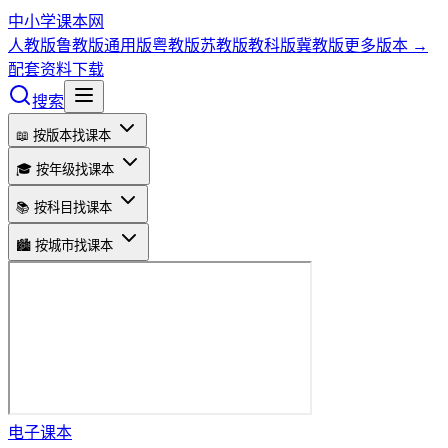
中小学课本网
人教版
鲁教版
通用版
粤教版
苏教版
教科版
冀教版
更多版本 →
配套资料下载
搜索
📖 按版本找课本
🎓 按年级找课本
📚 按科目找课本
🏙️ 按城市找课本
电子课本