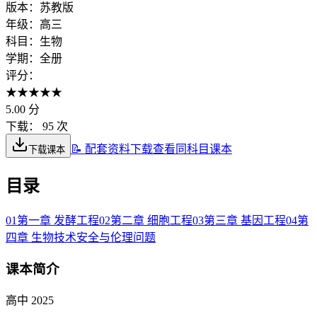
版本：
苏教版
年级：
高三
科目：
生物
学期：
全册
评分：
★
★
★
★
★
5.00
分
下载：
95 次
📝 配套资料下载
查看同科目课本
下载课本
目录
01
第一章 发酵工程
02
第二章 细胞工程
03
第三章 基因工程
04
第
四章 生物技术安全与伦理问题
课本简介
高中 2025