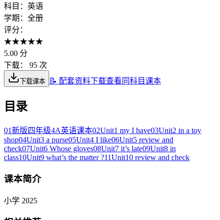
科目：
英语
学期：
全册
评分：
★
★
★
★
★
5.00
分
下载：
95 次
📝 配套资料下载
查看同科目课本
下载课本
目录
01
新版四年级4A英语课本
02
Unit1 my I have
03
Unit2 in a toy
shop
04
Unit3 a purse
05
Unit4 I like
06
Unit5 review and
check
07
Unit6 Whose gloves
08
Unit7 it’s late
09
Unit8 in
class
10
Unit9 what’s the matter ?
11
Unit10 review and check
课本简介
小学 2025