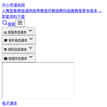
中小学课本网
人教版
鲁教版
通用版
粤教版
苏教版
教科版
冀教版
更多版本 →
配套资料下载
搜索
📖 按版本找课本
🎓 按年级找课本
📚 按科目找课本
🏙️ 按城市找课本
电子课本