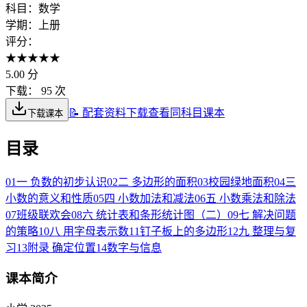
科目：
数学
学期：
上册
评分：
★
★
★
★
★
5.00
分
下载：
95 次
📝 配套资料下载
查看同科目课本
下载课本
目录
01
一 负数的初步认识
02
二 多边形的面积
03
校园绿地面积
04
三
小数的意义和性质
05
四 小数加法和减法
06
五 小数乘法和除法
07
班级联欢会
08
六 统计表和条形统计图（二）
09
七 解决问题
的策略
10
八 用字母表示数
11
钉子板上的多边形
12
九 整理与复
习
13
附录 确定位置
14
数字与信息
课本简介