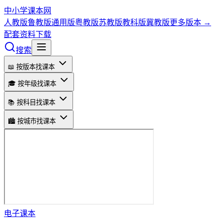
中小学课本网
人教版
鲁教版
通用版
粤教版
苏教版
教科版
冀教版
更多版本 →
配套资料下载
搜索
📖 按版本找课本
🎓 按年级找课本
📚 按科目找课本
🏙️ 按城市找课本
电子课本