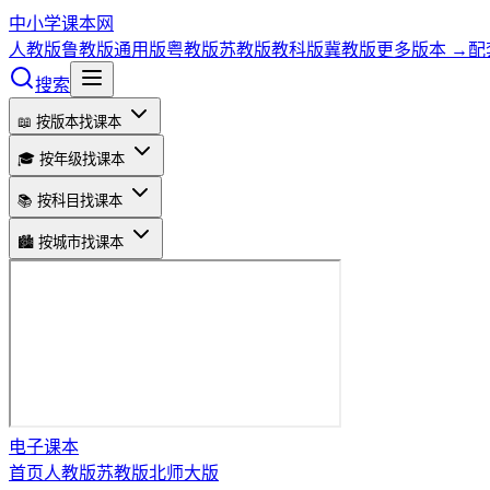
中小学课本网
人教版
鲁教版
通用版
粤教版
苏教版
教科版
冀教版
更多版本 →
配
搜索
📖 按版本找课本
🎓 按年级找课本
📚 按科目找课本
🏙️ 按城市找课本
电子课本
首页
人教版
苏教版
北师大版