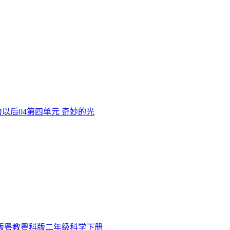
力以后
04
第四单元 奇妙的光
版粤教粤科版二年级科学下册