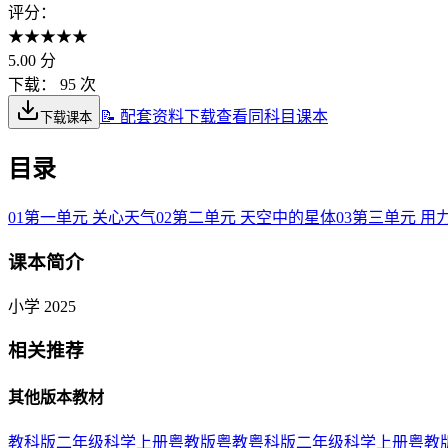
评分：
★
★
★
★
★
5.00
分
下载：
95 次
📝 配套资料下载
查看同科目课本
下载课本
目录
01
第一单元 关心天气
02
第二单元 天空中的星体
03
第三单元 用
课本简介
小学 2025
相关推荐
其他版本教材
教科版二年级科学上册
粤教版粤教粤科版二年级科学上册
粤教