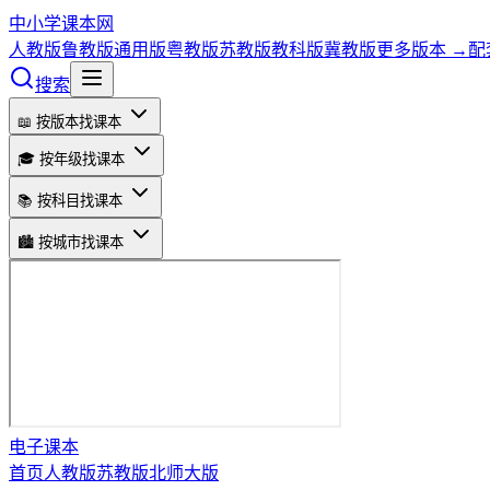
中小学课本网
人教版
鲁教版
通用版
粤教版
苏教版
教科版
冀教版
更多版本 →
配
搜索
📖 按版本找课本
🎓 按年级找课本
📚 按科目找课本
🏙️ 按城市找课本
电子课本
首页
人教版
苏教版
北师大版