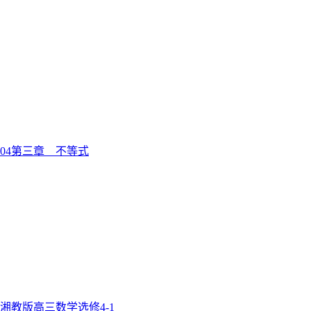
04
第三章 不等式
湘教版高三数学选修4-1