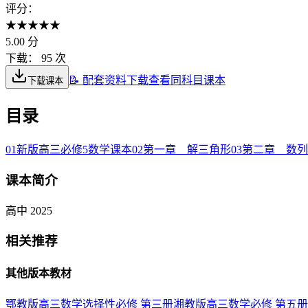
评分：
★
★
★
★
★
5.00
分
下载：
95 次
📝 配套资料下载
查看同科目课本
下载课本
目录
01
新版高三必修5数学课本
02
第一章 解三角形
03
第二章 数列
课本简介
高中 2025
相关推荐
其他版本教材
鄂教版高三数学选择性必修 第三册
湘教版高三数学必修 第五册