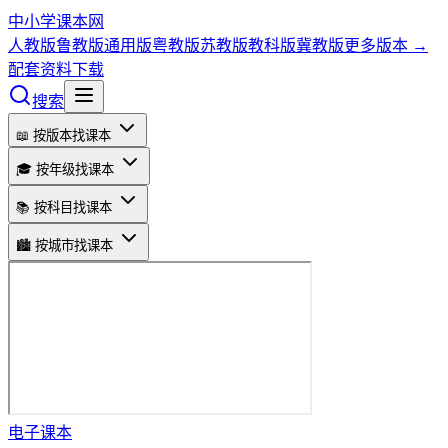
中小学课本网
人教版
鲁教版
通用版
粤教版
苏教版
教科版
冀教版
更多版本 →
配套资料下载
搜索
📖 按版本找课本
🎓 按年级找课本
📚 按科目找课本
🏙️ 按城市找课本
电子课本