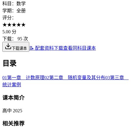
科目：
数学
学期：
全册
评分：
★
★
★
★
★
5.00
分
下载：
95 次
📝 配套资料下载
查看同科目课本
下载课本
目录
01
第一章 计数原理
02
第二章 随机变量及其分布
03
第三章
统计案例
课本简介
高中 2025
相关推荐