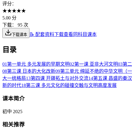
评分：
★
★
★
★
★
5.00
分
下载：
95 次
📝 配套资料下载
查看同科目课本
下载课本
目录
01
第一单元 多元发展的早期文明
02
第一课 亚非大河文明
03
第二
08
第三课 日本的大化改新
09
第三单元 绵延不绝的中华文明（一
大一统格局
13
第四课 开疆拓土与对外交流
14
第五课 昌盛的秦
新的时代
18
第三课 多元文化的碰撞交触与文明高度发展
课本简介
初中 2025
相关推荐