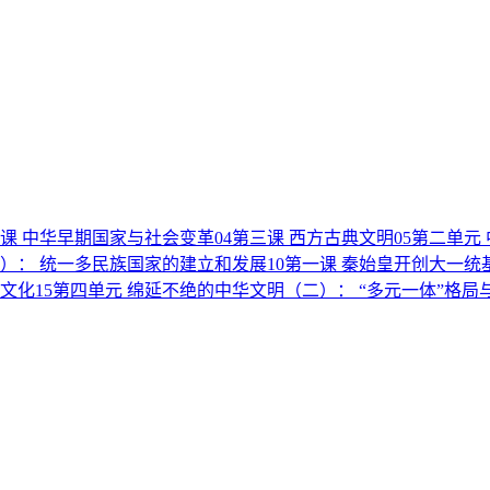
课 中华早期国家与社会变革
04
第三课 西方古典文明
05
第二单元
）： 统一多民族国家的建立和发展
10
第一课 秦始皇开创大一统
汉文化
15
第四单元 绵延不绝的中华文明（二）： “多元一体”格局