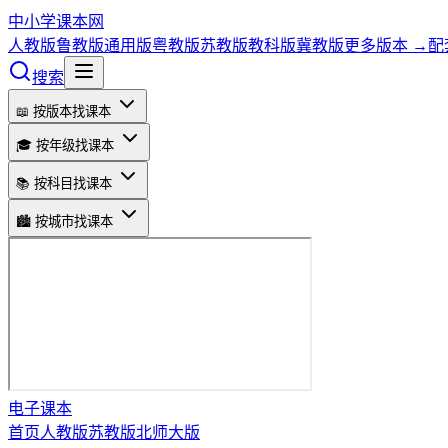
中小学课本网
人教版
鲁教版
通用版
粤教版
苏教版
教科版
冀教版
更多版本 →
配
搜索
📖 按版本找课本
🎓 按年级找课本
📚 按科目找课本
🏙️ 按城市找课本
电子课本
首页
人教版
苏教版
北师大版