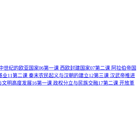
 中世纪的欧亚国家
06
第一课 西欧封建国家
07
第二课 阿拉伯帝国
基业
11
第二课 秦末农民起义与汉朝的建立
12
第三课 汉武帝推进
与文明高度发展
16
第一课 政权分立与民族交融
17
第二课 开放革