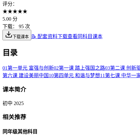
评分：
★
★
★
★
★
5.00
分
下载：
95 次
📝 配套资料下载
查看同科目课本
下载课本
目录
01
第一单元 富强与创新
02
第一课 踏上强国之路
03
第二课 创新
第六课 建设美丽中国
10
第四单元 和谐与梦想
11
第七课 中华一
课本简介
初中 2025
相关推荐
同年级其他科目