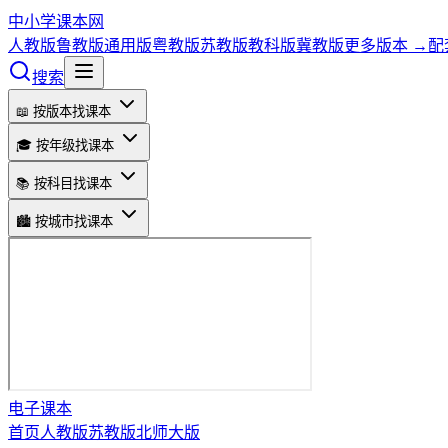
中小学课本网
人教版
鲁教版
通用版
粤教版
苏教版
教科版
冀教版
更多版本 →
配
搜索
📖 按版本找课本
🎓 按年级找课本
📚 按科目找课本
🏙️ 按城市找课本
电子课本
首页
人教版
苏教版
北师大版