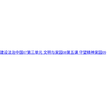
 建设法治中国
07
第三单元 文明与家园
08
第五课 守望精神家园
09