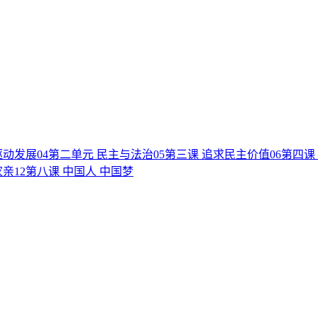
驱动发展
04
第二单元 民主与法治
05
第三课 追求民主价值
06
第四课
家亲
12
第八课 中国人 中国梦