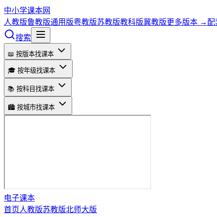
中小学课本网
人教版
鲁教版
通用版
粤教版
苏教版
教科版
冀教版
更多版本 →
配
搜索
📖 按版本找课本
🎓 按年级找课本
📚 按科目找课本
🏙️ 按城市找课本
电子课本
首页
人教版
苏教版
北师大版