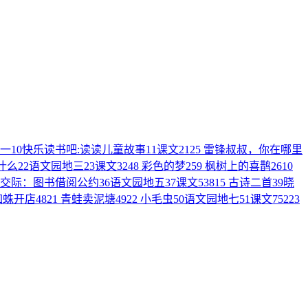
一
10
快乐读书吧:读读儿童故事
11
课文2
12
5 雷锋叔叔，你在哪里
什么
22
语文园地三
23
课文3
24
8 彩色的梦
25
9 枫树上的喜鹊
26
10
交际：图书借阅公约
36
语文园地五
37
课文5
38
15 古诗二首
39
晓
 蜘蛛开店
48
21 青蛙卖泥塘
49
22 小毛虫
50
语文园地七
51
课文7
52
23