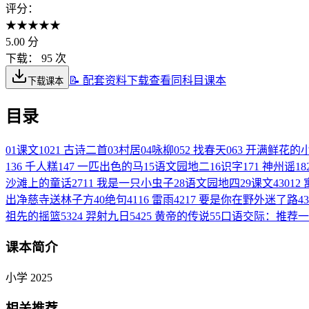
评分：
★
★
★
★
★
5.00
分
下载：
95 次
📝 配套资料下载
查看同科目课本
下载课本
目录
01
课文1
02
1 古诗二首
03
村居
04
咏柳
05
2 找春天
06
3 开满鲜花的
13
6 千人糕
14
7 一匹出色的马
15
语文园地二
16
识字
17
1 神州谣
18
沙滩上的童话
27
11 我是一只小虫子
28
语文园地四
29
课文4
30
12
出净慈寺送林子方
40
绝句
41
16 雷雨
42
17 要是你在野外迷了路
43
祖先的摇篮
53
24 羿射九日
54
25 黄帝的传说
55
口语交际：推荐一
课本简介
小学 2025
相关推荐