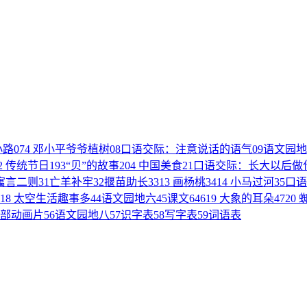
小路
07
4 邓小平爷爷植树
08
口语交际：注意说话的语气
09
语文园地
2 传统节日
19
3“贝”的故事
20
4 中国美食
21
口语交际：长大以后做
 寓言二则
31
亡羊补牢
32
揠苗助长
33
13 画杨桃
34
14 小马过河
35
口语
18 太空生活趣事多
44
语文园地六
45
课文6
46
19 大象的耳朵
47
20
部动画片
56
语文园地八
57
识字表
58
写字表
59
词语表