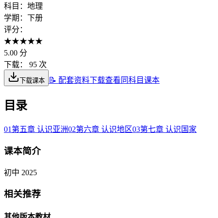
科目：
地理
学期：
下册
评分：
★
★
★
★
★
5.00
分
下载：
95 次
📝 配套资料下载
查看同科目课本
下载课本
目录
01
第五章 认识亚洲
02
第六章 认识地区
03
第七章 认识国家
课本简介
初中 2025
相关推荐
其他版本教材