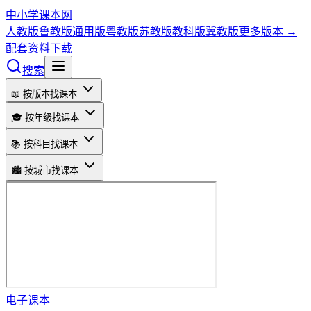
中小学课本网
人教版
鲁教版
通用版
粤教版
苏教版
教科版
冀教版
更多版本 →
配套资料下载
搜索
📖 按版本找课本
🎓 按年级找课本
📚 按科目找课本
🏙️ 按城市找课本
电子课本