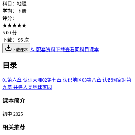
科目：
地理
学期：
下册
评分：
★
★
★
★
★
5.00
分
下载：
95 次
📝 配套资料下载
查看同科目课本
下载课本
目录
01
第六章 认识大洲
02
第七章 认识地区
03
第八章 认识国家
04
第
九章 共建人类地球家园
课本简介
初中 2025
相关推荐