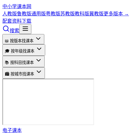
中小学课本网
人教版
鲁教版
通用版
粤教版
苏教版
教科版
冀教版
更多版本 →
配套资料下载
搜索
📖 按版本找课本
🎓 按年级找课本
📚 按科目找课本
🏙️ 按城市找课本
电子课本