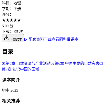
科目：
地理
学期：
下册
评分：
★
★
★
★
★
5.00
分
下载：
95 次
📝 配套资料下载
查看同科目课本
下载课本
目录
01
第5章 自然资源与产业活动
02
第6章 中国主要的自然灾害
03
第7章 认识中国的区域
课本简介
初中 2025
相关推荐