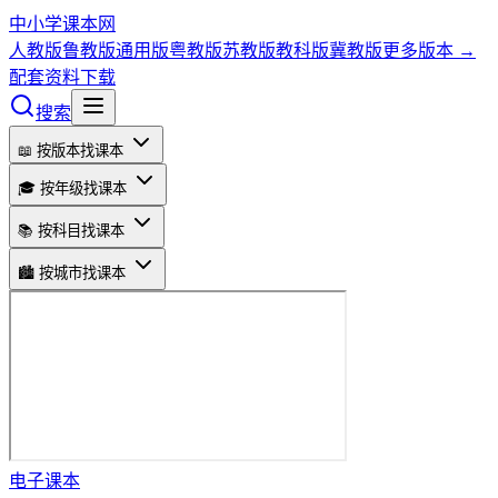
中小学课本网
人教版
鲁教版
通用版
粤教版
苏教版
教科版
冀教版
更多版本 →
配套资料下载
搜索
📖 按版本找课本
🎓 按年级找课本
📚 按科目找课本
🏙️ 按城市找课本
电子课本