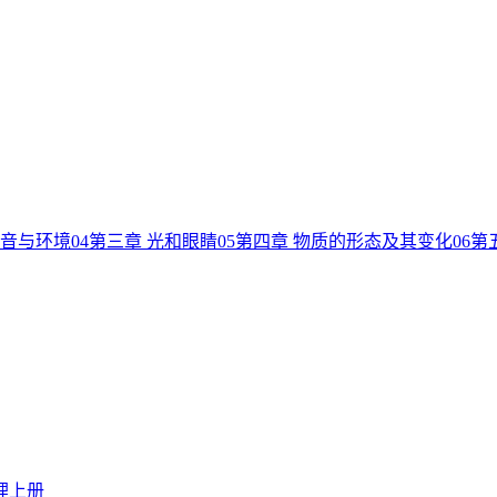
声音与环境
04
第三章 光和眼睛
05
第四章 物质的形态及其变化
06
第
理上册