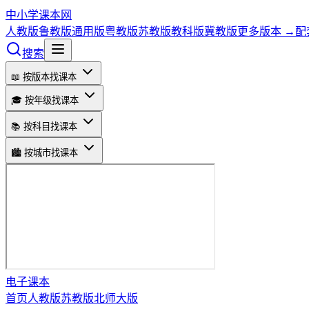
中小学课本网
人教版
鲁教版
通用版
粤教版
苏教版
教科版
冀教版
更多版本 →
配
搜索
📖 按版本找课本
🎓 按年级找课本
📚 按科目找课本
🏙️ 按城市找课本
电子课本
首页
人教版
苏教版
北师大版