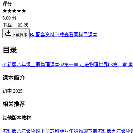
评分：
★
★
★
★
★
5.00
分
下载：
95 次
📝 配套资料下载
查看同科目课本
下载课本
目录
01
新版八年级上册物理课本
02
第一章 走进物理世界
03
第二章 
课本简介
初中 2025
相关推荐
其他版本教材
苏科版八年级物理上册
苏科版八年级物理下册
苏科版九年级物