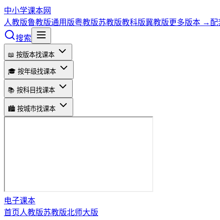
中小学课本网
人教版
鲁教版
通用版
粤教版
苏教版
教科版
冀教版
更多版本 →
配
搜索
📖 按版本找课本
🎓 按年级找课本
📚 按科目找课本
🏙️ 按城市找课本
电子课本
首页
人教版
苏教版
北师大版