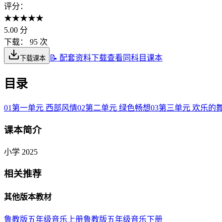
评分：
★
★
★
★
★
5.00
分
下载：
95 次
📝 配套资料下载
查看同科目课本
下载课本
目录
01
第一单元 西部风情
02
第二单元 绿色畅想
03
第三单元 欢乐的
课本简介
小学 2025
相关推荐
其他版本教材
鲁教版五年级音乐上册
鲁教版五年级音乐下册