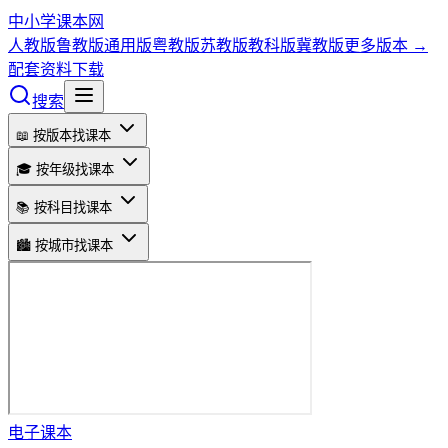
中小学课本网
人教版
鲁教版
通用版
粤教版
苏教版
教科版
冀教版
更多版本 →
配套资料下载
搜索
📖 按版本找课本
🎓 按年级找课本
📚 按科目找课本
🏙️ 按城市找课本
电子课本