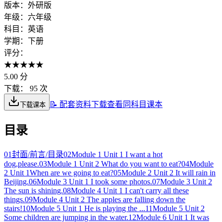
版本：
外研版
年级：
六年级
科目：
英语
学期：
下册
评分：
★
★
★
★
★
5.00
分
下载：
95 次
📝 配套资料下载
查看同科目课本
下载课本
目录
01
封面/前言/目录
02
Module 1 Unit 1 I want a hot
dog,please.
03
Module 1 Unit 2 What do you want to eat?
04
Module
2 Unit 1When are we going to eat?
05
Module 2 Unit 2 It will rain in
Beijing.
06
Module 3 Unit 1 I took some photos.
07
Module 3 Unit 2
The sun is shining.
08
Module 4 Unit 1 I can't carry all these
things.
09
Module 4 Unit 2 The apples are falling down the
stairs!
10
Module 5 Unit 1 He is playing the ...
11
Module 5 Unit 2
Some children are jumping in the water.
12
Module 6 Unit 1 It was