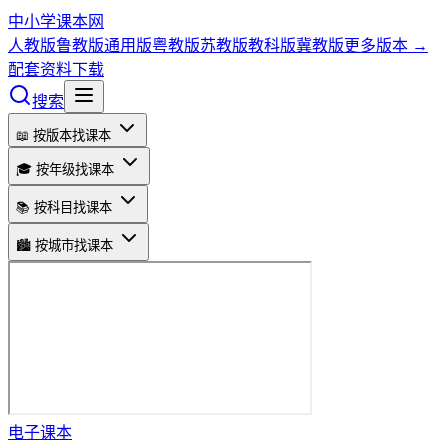
中小学课本网
人教版
鲁教版
通用版
粤教版
苏教版
教科版
冀教版
更多版本 →
配套资料下载
搜索
📖 按版本找课本
🎓 按年级找课本
📚 按科目找课本
🏙️ 按城市找课本
电子课本