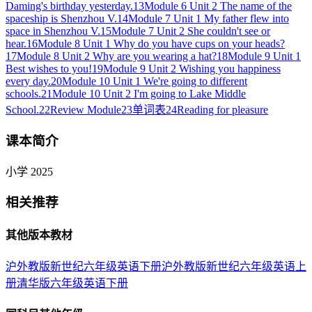
Daming's birthday yesterday.
13
Module 6 Unit 2 The name of the
spaceship is Shenzhou V.
14
Module 7 Unit 1 My father flew into
space in Shenzhou V.
15
Module 7 Unit 2 She couldn't see or
hear.
16
Module 8 Unit 1 Why do you have cups on your heads?
17
Module 8 Unit 2 Why are you wearing a hat?
18
Module 9 Unit 1
Best wishes to you!
19
Module 9 Unit 2 Wishing you happiness
every day.
20
Module 10 Unit 1 We're going to different
schools.
21
Module 10 Unit 2 I'm going to Lake Middle
School.
22
Review Module
23
单词表
24
Reading for pleasure
课本简介
小学 2025
相关推荐
其他版本教材
沪外教版新世纪六年级英语下册
沪外教版新世纪六年级英语上
册
清华版六年级英语下册