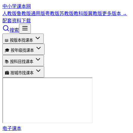
中小学课本网
人教版
鲁教版
通用版
粤教版
苏教版
教科版
冀教版
更多版本 →
配套资料下载
搜索
📖 按版本找课本
🎓 按年级找课本
📚 按科目找课本
🏙️ 按城市找课本
电子课本