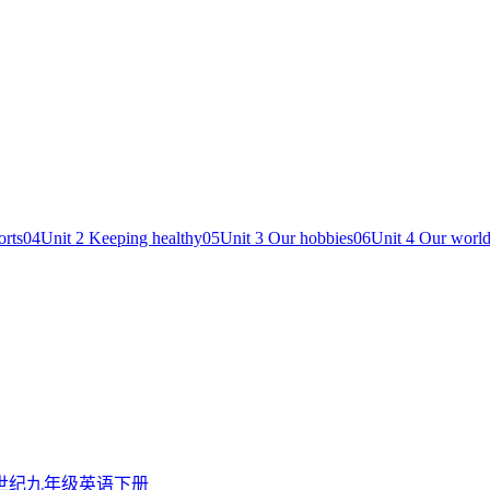
orts
04
Unit 2 Keeping healthy
05
Unit 3 Our hobbies
06
Unit 4 Our worl
世纪九年级英语下册