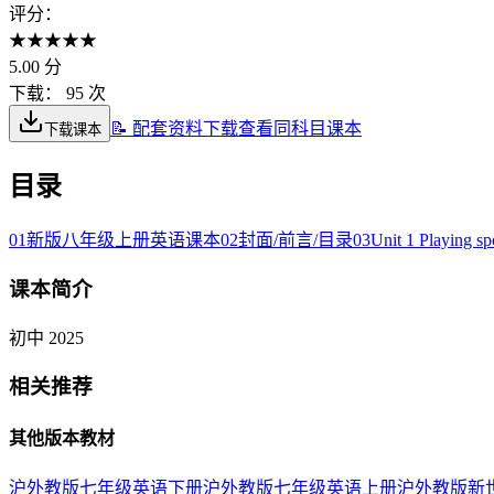
评分：
★
★
★
★
★
5.00
分
下载：
95 次
📝 配套资料下载
查看同科目课本
下载课本
目录
01
新版八年级上册英语课本
02
封面/前言/目录
03
Unit 1 Playing sp
课本简介
初中 2025
相关推荐
其他版本教材
沪外教版七年级英语下册
沪外教版七年级英语上册
沪外教版新