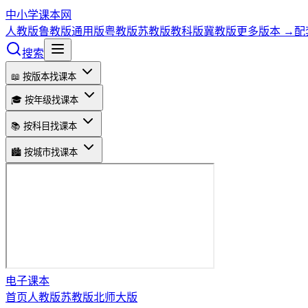
中小学课本网
人教版
鲁教版
通用版
粤教版
苏教版
教科版
冀教版
更多版本 →
配
搜索
📖 按版本找课本
🎓 按年级找课本
📚 按科目找课本
🏙️ 按城市找课本
电子课本
首页
人教版
苏教版
北师大版